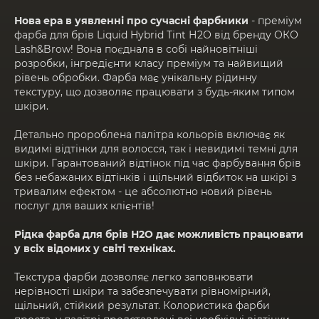
Нова ера в уявленні про сучасні фарбники
- преміум
фарба для брів Liquid Hybrid Tint Н2О від бренду ОКО
Lash&Brow! Вона поєднала в собі найновітніші
розробки, інгредієнти класу преміум та найвищий
рівень обробки. Фарба має унікальну рідинну
текстуру, що дозволяє працювати з будь-яким типом
шкіри.
Детально пророблена палітра кольорів включає як
видимі відтінки для волосся, так і невидимі темні для
шкіри. Гарантований відтінок під час фарбування брів
без небажаних відтінків і щільний відбиток на шкірі з
тривалим ефектом - це абсолютно новий рівень
послуг для ваших клієнтів!
Рідка фарба для брів Н2О дає можливість працювати
у всіх відомих у світі техніках.
Текстура фарби дозволяє легко заповнювати
нерівності шкіри та забезпечувати рівномірний,
щільний, стійкий результат. Колористика фарби