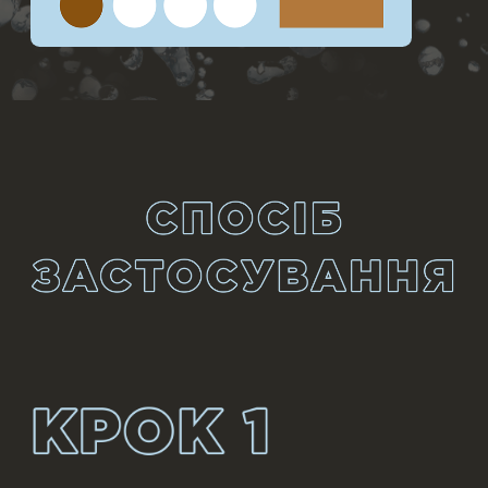
ІДЕАЛЬНИЙ РЕЗУЛЬТАТ
При необхідності, доопрацюйте зону за
допомогою ремувера для видалення фарби
OKO Color Remover. Виконайте укладку брів
фіксуючим гелем для брів OKO Brow Fix.