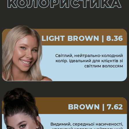
BLACK | 4.0
Насичений чорний колір,
створений для фарбування вій.
Рекомендується як коректор у
міксах з іншими відтінками серії
Н2О для насичення кольору.
Залишає щільний відбиток
ДОСЯГАЙ ІДЕАЛЬНОГО
НАНЕСЕННЯ ФАРБИ
ЗА ДОПОМОГОЮ
АЕРОГРАФА