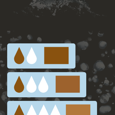
ФАРБУВАННЯ БРІВ
Змішайте фарбу OKO Liquid Hybrid Tint H2O з
окисником Cream Oxidant 3% серії H2O у
пластиковому або скляному контейнері.
Залежно від того, наскільки насичений або
світлий результат необхідно отримати,
пропорції зміщування можуть варіюватися
від 1:1 до 1:3.
Нанесіть фарбу на брови в обраній техніці
фарбування. При пошарових техніках
фарбування рекомендуємо перший шар
наносити максимально тонким і повторити
нанесення 2-3 рази.
Просушіть фарбник на бровах і змийте. Час
витримки фарбника на бровах 6-15 хвилин.
Змийте фарбу за допомогою вологого ватного
диску.