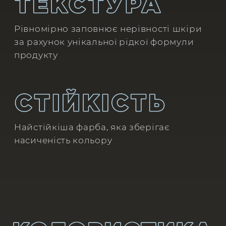
красивий холодно-нейтральний
коричневий колір. Залишає
щільний відбиток на шкірі
DARK BROWN | 5.7
Насичений коричневий колір.
Залишає щільний відбиток на
шкірі
RED | 7.54
Яскравий, теплий, мідно-
червоний колір. Рекомендовано
для клієнтів з каштановим або
рудим волоссям