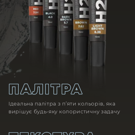
насиченість кольору
LIGHT BROWN | 8.36
Світлий, нейтрально-холодний
колір. Ідеальний для клієнтів зі
світлим волоссям
BROWN | 7.62
Видимий, середньої насиченості,