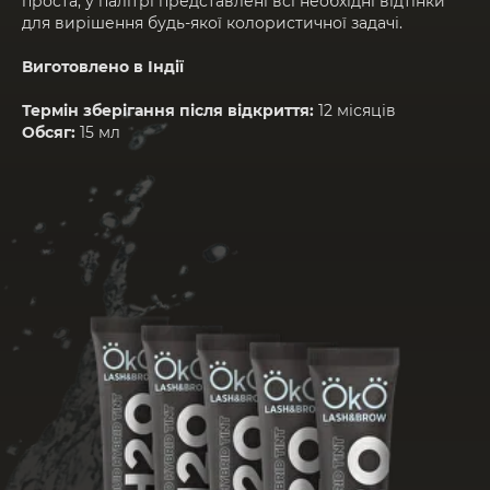
проста, у палітрі представлені всі необхідні відтінки
для вирішення будь-якої колористичної задачі.
Виготовлено в Індії
Термін зберігання після відкриття:
12 місяців
Обсяг:
15 мл
Ідеальна палітра з п’яти кольорів, яка
вирішує будь-яку колористичну задачу
Рівномірно заповнює нерівності шкіри
за рахунок унікальної рідкої формули
продукту
Найстійкіша фарба, яка зберігає