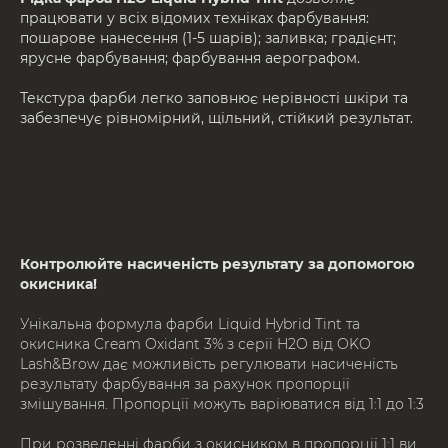
працювати у всіх відомих техніках фарбування:
пошарове нанесення (1-5 шарів); заливка; градієнт;
ярусне фарбування; фарбування аерографом.
Текстура фарби легко заповнює нерівності шкіри та
забезпечує рівномірний, щільний, стійкий результат.
Контролюйте насиченість результату за допомогою
АРХІТЕКТУРА ТА РОЗМІТКА
окисника!
Побудуйте архітектуру брів та виконайте
розмітку контурною пастою OKO Eyebrow
Contour Paste White Pearl, пудровим олівецем
Унікальна формула фарби Liquid Hybrid Tint та
або фарбуючою ниткою. Для підчищення
окисника Cream Oxidant 3% з серії H2O від OKO
ліній використовуйте OKO Line Cleanser.
Lash&Brow дає можливість регулювати насиченість
результату фарбування за рахунок пропорції
змішування. Пропорції можуть варіюватися від 1:1 до 1:3
При розведенні фарби з окисником в пропорції 1:1 ви