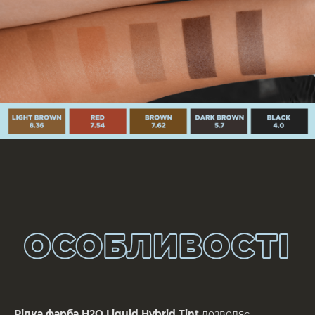
ПІДГОТОВКА ДО ФАРБУВАННЯ
Очистіть зону брів за допомогою м’якого
шампуню-піни Cloudy Foam 3-в-1 від OKO
Lash&Brow. Залишки шампуню зніміть
вологим ватним диском.
Рідка фарба H2O Liquid Hybrid Tint
дозволяє