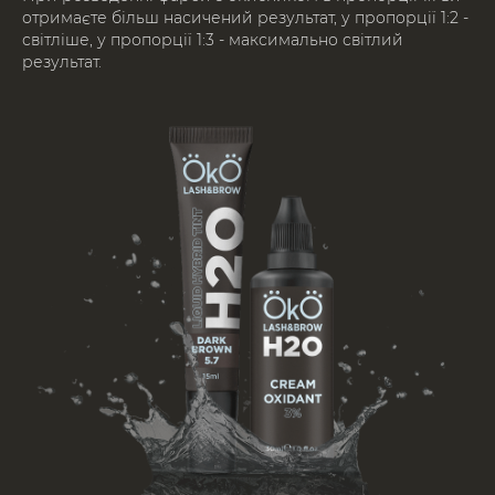
отримаєте більш насичений результат, у пропорції 1:2 -
світліше, у пропорції 1:3 - максимально світлий
результат.
КОРЕКЦІЯ БРІВ
Виконайте корекцію брів та видаліть зайві
волоски. Для цього етапу ідеально підійдуть
пінцети OKO Lash&Brow 01 та 02 Easy Touch.
Для точкової корекції використовуйте пінцет
03 Ultra Point.