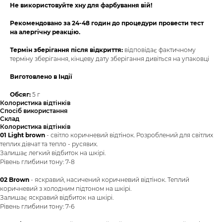
Не використовуйте хну для фарбування вій!
Рекомендовано за 24-48 годин до процедури провести тест
на алергічну реакцію.
Термін зберігання після відкриття:
відповідає фактичному
терміну зберігання, кінцеву дату зберігання дивіться на упаковці
Виготовлено в Індії
Обсяг:
5 г
Колористика відтінків
Спосіб використання
Склад
Колористика відтінків
01 Light brown
- світло коричневий відтінок. Розроблений для світлих
теплих дівчат та тепло - русявих.
Залишає легкий відбиток на шкірі.
Рівень глибини тону: 7-8
02 Brown
- яскравий, насичений коричневий відтінок. Теплий
коричневий з холодним підтоном на шкірі.
Залишає яскравий відбиток на шкірі.
Рівень глибини тону: 7-6