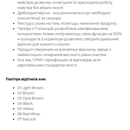
майстрів, дозволяє полегшити та прискорити роботу
майстра без втрати якості.
Дрібнодисперсна - хна розчиняється до необхідної
консистенції за секунди.
Текстура, схожа на гель, полегшує нанесення продукту.
Палітра з 7 кольорів, розроблена кваліфікованими
колористами. Кожен колір виконує свою функцію на 100%.
4 кольори та 3 коректори дозволять створити ідеальний
відтінок для кожного клієнта.
Продукт створений на всесвітньо відомому заводі з
найякісніших складників високого рівня очистки.
Хна має CPNP сертифікацію та відповідає всім
європейським стандартам якості.
Палітра відтінків хни:
01 Light Brown;
02 Brown;
03 Dark Brown;
04 Black;
05 Yellow;
06 Red Wine;
07 Natural.