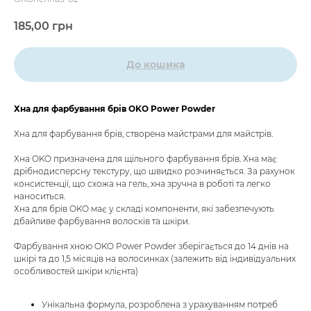
185,00
грн
До кошика
Хна для фарбування брів OKO Power Powder
Хна для фарбування брів, створена майстрами для майстрів.
Хна OKO призначена для щільного фарбування брів. Хна має
дрібнодисперсну текстуру, що швидко розчиняється. За рахунок
консистенції, що схожа на гель, хна зручна в роботі та легко
наноситься.
Хна для брів OKO має у складі компоненти, які забезпечують
дбайливе фарбування волосків та шкіри.
Фарбування хною OKO Power Powder зберігається до 14 днів на
шкірі та до 1,5 місяців на волосинках (залежить від індивідуальних
особливостей шкіри клієнта)
Унікальна формула, розроблена з урахуванням потреб