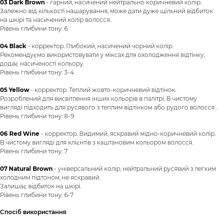
03 Dark Brown
- гарний, насичений нейтрально коричневий колір.
Залежно від кількості нашарування, може дати дуже щільний відбиток
на шкірі та насичений колір волосся.
Рівень глибини тону: 6
04 Black
- корректор. Глибокий, насичений чорний колір.
Рекомендуємо використовувати у міксах для охолодження відтінку,
додає насиченості кольору.
Рівень глибини тону: 3-4
05 Yellow
- корректор. Теплий жовто-коричневий відтінок.
Розроблений для висвітлення інших кольорів в палітрі. В чистому
вигляді підходить для русявого з теплим відтінком або рудого волосся .
Рівень глибини тону: 8-9
06 Red Wine
- корректор. Видимий, яскравий мідно-коричневий колір.
В чистому вигляді для клієнтів з каштановим кольором волосся.
Рівень глибини тону: 7
07 Natural Brown
- універсальний колір, нейтральний русявий з легким
холодним підтоном, не яскравий.
Залишає відбиток на шкірі.
Рівень глибини тону: 6-7
Спосіб використання