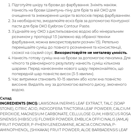
Підготуйте шкіру та брови до фарбування. Зніміть макіяж.
Нанесіть на брови Шампунь-піну для брів та вій OKO для
очищення та знежирення шкіри та волосків перед фарбуванням.
За необхідністю, змоделюйте ескіз брів за допомогою Контурної
пасти для брів OKO Eyebrow Contour Paste.
З’єднайте хну OKO з дистильованою водою або мінеральним
розчином у пропорції 1:3 (залежно від обраної техніки
фарбування, можна використовувати розчин 1:5). Ретельно
перемішайте суміш до повного розчинення та консистенції,
схожої на соєвий соус.
Використовуйте не металеву ємність.
Нанесіть готову суміш хна на брови за допомогою пензлика. Для
чіткого та рівномірного результату нанесіть суміш кількома
шарами. Перед нанесенням нового шару переконайтесь, що
попередній шар повністю висох (3-5 хвилин).
Час витримки становить 10-15 хвилин або коли хна повністю
висохне. Видаліть хну за допомогою ватного диску, змоченого
водою.
Склад
INGREDIENTS (INCI):
LAWSONIA INERMIS LEAF EXTRACT, TALC (SOAP
STONE), CITRIC ACID, INDIGOFERA TINCTORIA LEAF POWDER, CALCIUM
PEROXIDE, MAGNESIUM CARBONATE, CELLULOSE GUM, HIBISCUS ROSA
SINENSIS (HIBISCUS) FLOWER POWDER, EMBLICA OFFICINALIS (AMLA)
FRUIT POWDER, P-PHENYLENEDIAMINE, ACACIA CONCINNA, P-
AMINOPHENOL, (SHIKAKAI) FRUIT POWDER, ALOE BARBADENSIS LEAF