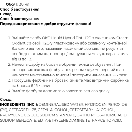
Обсяг:
30 мл
Спосіб застосування
Склад
Спосіб застосування
Перед використанням добре струсити флакон!
Змішайте фарбу OKO Liquid Hybrid Tint H2O з окисником Cream
Oxidant 3% серії H2O у пластиковому або скляному контейнері.
Залежно від того, наскільки насичений або світлий результат
необхідно отримати, пропорції зміщування можуть варіюватися
від 1:1 до 1:3.
Нанесіть фарбу на брови в обраній техніці фарбування. При
пошарових техніках фарбування рекомендуємо перший шар
наносити максимально тонким і повторити нанесення 2-3 рази.
Просушіть фарбник на бровах і змийте. Час витримки фарбника
на бровах 6-15 хвилин.
Змийте фарбу за допомогою вологого ватного диску.
Склад
INGREDIENTS (INCI):
DEMINERALISED WATER, HYDROGEN PEROXIDE
(3%), CETEARETH-25, CETYL ALCOHOL, CETOSTEARYL ALCOHOL,
PROPYLENE GLYCOL, SODIUM STANNATE, ORTHO PHOSPHORIC ACID,
SODIUM BENZOATE, EDTA-ETHYLENEDIAMINE TETRA ACETIC ACID.