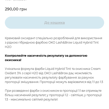
290,00
грн
До кошика
Кремовий оксидант спеціально розроблений для використання
з рідкою гібридною фарбою OKO Lash&Brow Liquid Hybrid Tint
H2O
Контролюйте насиченість результату за допомогою
окисника!
Унікальна формула фарби Liquid Hybrid Tint та окисника Cream
Oxidant 3% з серії H2O від OKO Lash&Brow дає можливість
регулювати насиченість результату фарбування за рахунок
пропорції змішування. Пропорції можуть варіюватися від 1:1 до 1:3
При розведенні фарби з окисником в пропорції 1:1 ви отримаєте
більш насичений результат, у пропорції 1:2 - світліше, у пропорції
1:3 - максимально світлий результат.