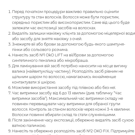
Перед початком процедури важливо правильно оцінити
структуру та стан волосків. Волосся може бути пористим,
середньо пористим або високопористим. Саме від цього буде
залежати час експозиції засобів на волосках.
Видаліть залишки макіяжу клієнта за допомогою міцелярної води
або засобу для зняття макіяжу з очей.
Знежирте вії або брови за допомогою будь-якого шампуня-
пінки або сольового розчина.
Нанесіть засіб №1 OkO LIFT на вії/брови за допомогою
синтетичного пензлика або мікробраша.
Для ламінування вій засіб потрібно наносити на місце вигину
валика (найвипуклішу частину). Розподіліть засіб рівним не
щільним шаром по волоссю, намагаючись якнайменше
контактувати зі шкірою.
Можливе використання засобу під плівкою або без неї.
Час витримки засобу від 6 до 13 хвилин (див. табличку “Час
витримки засобів”). Максимальний час витримки складу не
повинен перевищувати часу витримки для обраної групи
волосся. Контроль за станом волосків через кожні 3-4 хвилини.
Волоски повинні вбирати склад та стати слухнянішими.
Після закінчення часу експозиції, обережно видаліть засіб сухою
ватною паличкою.
Нанесіть та обережно розподіліть засіб №2 OKO FIX. Підтримуйте