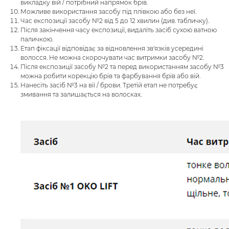
викладку вій / потрібний напрямок брів.
Можливе використання засобу під плівкою або без неї.
Час експозиції засобу №2 від 5 до 12 хвилин (див. табличку).
Після закінчення часу експозиції, видаліть засіб сухою ватною
паличкою.
Етап фіксації відповідає за відновлення зв'язків усередині
волосся. Не можна скорочувати час витримки засобу №2.
Після експозиції засобу №2 та перед використанням засобу №3
можна робити корекцію брів та фарбування брів або вій.
Нанесіть засіб №3 на вії / брови. Третій етап не потребує
змивання та залишається на волосках.