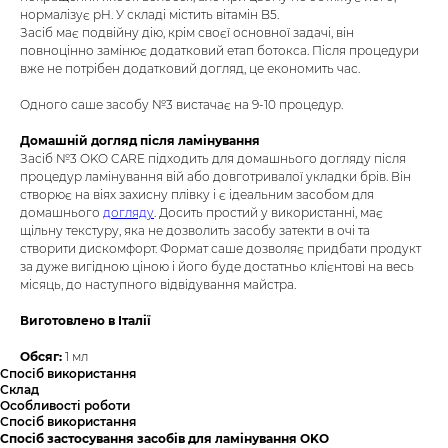
нормалізує pH. У складі містить вітамін B5.
Засіб має подвійну дію, крім своєї основної задачі, він
повноцінно замінює додатковий етап ботокса. Після процедури
вже не потрібен додатковий догляд, це економить час.
Одного саше засобу №3 вистачає на 9-10 процедур.
Домашній догляд після ламінування
Засіб №3 OKO CARE підходить для домашнього догляду після
процедур ламінування вій або довготривалої укладки брів. Він
створює на віях захисну плівку і є ідеальним засобом для
домашнього
догляду
. Досить простий у використанні, має
щільну текстуру, яка не дозволить засобу затекти в очі та
створити дискомфорт. Формат саше дозволяє придбати продукт
за дуже вигідною ціною і його буде достатньо клієнтові на весь
місяць, до наступного відвідування майстра.
Виготовлено в Італії
Обсяг:
1 мл
Спосіб використання
Склад
Особливості роботи
Спосіб використання
Спосіб застосування засобів для ламінування OKO