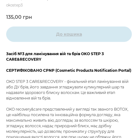
okostep3
135,00
грн
До кошика
Засіб №3 для ламінування вій та брів OKO STEP 3
CARE&RECOVERY
СЕРТИФІКОВАНО CPNP (Cosmetic Products Notification Portal)
OKO STEP 3 CARE&RECOVERY - фінальний етап ламінування віій
або ДУ брів, його завдання згладжувати кутикулярний шар та
надавати здорового блиску волоскам. Це важливий етап
відновлення вій та брів.
OKO recovery&care представлений у вигляді так званого BOTOX,
це найбільш посилена та інноваційна формула догляду, яка
максимально живить вію, доглядає за волоссям та шкірою,
згладжує волосся, надає природний блиск, має дрібну
молекулярність, що дозволяє проникати у структуру для
покращення якості волосся, але при цьому не обтяжує його,