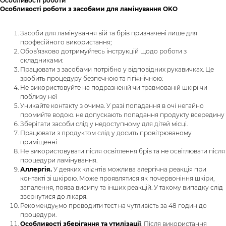
Особливості роботи
Особливості роботи з засобами для ламінування OKO
Засоби для ламінування вій та брів призначені лише для
професійного використання;
Обов’язково дотримуйтесь інструкцій щодо роботи з
складниками:
Працювати з засобами потрібно у відповідних рукавичках. Це
зробить процедуру безпечною та гігієнічною:
Не використовуйте на подразненій чи травмованій шкірі чи
поблизу неї
Уникайте контакту з очима. У разі попадання в очі негайно
промийте водою. не допускають попадання продукту всередину
Зберігати засоби слід у недоступному для дітей місці.
Працювати з продуктом слід у досить провітрюваному
приміщенні
Не використовувати після освітлення брів та не освітлювати після
процедури ламінування.
Аллергія.
У деяких клієнтів можлива алергічна реакція при
контакті зі шкірою. Може проявлятися як почервоніння шкіри,
запалення, поява висипу та інших реакцій. У такому випадку слід
звернутися до лікаря.
Рекомендуємо проводити тест на чутливість за 48 годин до
процедури.
Особливості зберігання та утилізації
. Після використання