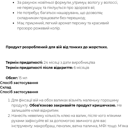
За рахунок новітньої формули, утримує вологу у волоссі,
не пересушує та піклується про здоровʼя вії;
Не потребує багатьох нашарувань, що дозволяє
складникам працювати без перешкод;
Має приємний, легкий аромат персику та красивий
прозоро рожевий колір.
Продукт розроблений для вій від тонких до жорстких.
Термін придатності:
24 місяці з дати виробництва
Термін придатності після відкриття:
6 місяців
Обсяг:
15 мл
Спосіб застосування
Склад
Спосіб застосування
Для фіксації вій на обох валиках візьміть маленьку горошину
продукту.
Обов’язково закривайте продукт кришечкою.
Не
залишайте клей відкритим.
Нанесіть невелику кількість клею на валик, після чого мʼякими
рухами зафіксуйте вії за допомогою звичного для вас
інструменту: макробраш, пензлик, ватна паличка, МФІ тощо. Мʼяка