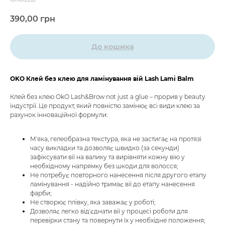
390,00
грн
До кошика
OKO Клей без клею для ламінування вій Lash Lami Balm
Клей без клею OkO Lash&Brow not just a glue – прорив у beauty
індустрії. Це продукт, який повністю замінює всі види клею за
рахунок інноваційної формули:
Мʼяка, гелеобразна текстура, яка не застигає на протязі
часу викладки та дозволяє швидко (за секунди)
зафіксувати вії на валику та вирівняти кожну вію у
необхідному напрямку без шкоди для волосся;
Не потребує повторного нанесення після другого етапу
ламінування - надійно тримає вії до етапу нанесення
фарби;
Не створює плівку, яка заважає у роботі;
Дозволяє легко відʼєднати вії у процесі роботи для
перевірки стану та повернути їх у необхідне положення;