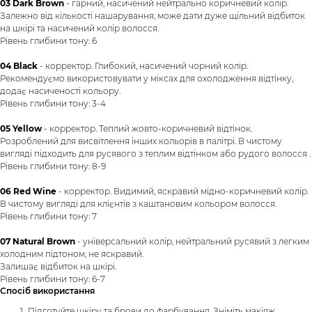
03 Dark Brown
- гарний, насичений нейтрально коричневий колір.
Залежно від кількості нашарування, може дати дуже щільний відбиток
на шкірі та насичений колір волосся.
Рівень глибини тону: 6
04 Black
- корректор. Глибокий, насичений чорний колір.
Рекомендуємо використовувати у міксах для охолодження відтінку,
додає насиченості кольору.
Рівень глибини тону: 3-4
05 Yellow
- корректор. Теплий жовто-коричневий відтінок.
Розроблений для висвітлення інших кольорів в палітрі. В чистому
вигляді підходить для русявого з теплим відтінком або рудого волосся .
Рівень глибини тону: 8-9
06 Red Wine
- корректор. Видимий, яскравий мідно-коричневий колір.
В чистому вигляді для клієнтів з каштановим кольором волосся.
Рівень глибини тону: 7
07 Natural Brown
- універсальний колір, нейтральний русявий з легким
холодним підтоном, не яскравий.
Залишає відбиток на шкірі.
Рівень глибини тону: 6-7
Спосіб використання
Підготуйте шкіру та брови до фарбування. Зніміть макіяж.