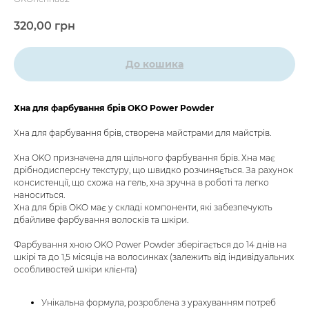
320,00
грн
До кошика
Хна для фарбування брів OKO Power Powder
Хна для фарбування брів, створена майстрами для майстрів.
Хна OKO призначена для щільного фарбування брів. Хна має
дрібнодисперсну текстуру, що швидко розчиняється. За рахунок
консистенції, що схожа на гель, хна зручна в роботі та легко
наноситься.
Хна для брів OKO має у складі компоненти, які забезпечують
дбайливе фарбування волосків та шкіри.
Фарбування хною OKO Power Powder зберігається до 14 днів на
шкірі та до 1,5 місяців на волосинках (залежить від індивідуальних
особливостей шкіри клієнта)
Унікальна формула, розроблена з урахуванням потреб