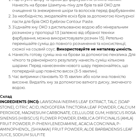
Нанесіть на брови Шампунь-піну для брів та вій OKO для
очищення та знежирення шкіри та волосків перед фарбуванням.
За необхідністю, змоделюйте ескіз брів за допомогою Контурної
пасти для брів OKO Eyebrow Contour Paste.
З’єднайте хну OKO з дистильованою водою або мінеральним
розчином у пропорції 1:3 (залежно від обраної техніки
фарбування, можна використовувати розчин 1:5). Ретельно
перемішайте суміш до повного розчинення та консистенції,
схожої на соєвий соус.
Використовуйте не металеву ємність.
Нанесіть готову суміш хна на брови за допомогою пензлика. Для
чіткого та рівномірного результату нанесіть суміш кількома
шарами. Перед нанесенням нового шару переконайтесь, що
попередній шар повністю висох (3-5 хвилин).
Час витримки становить 10-15 хвилин або коли хна повністю
висохне. Видаліть хну за допомогою ватного диску, змоченого
водою.
Склад
INGREDIENTS (INCI):
LAWSONIA INERMIS LEAF EXTRACT, TALC (SOAP
STONE), CITRIC ACID, INDIGOFERA TINCTORIA LEAF POWDER, CALCIUM
PEROXIDE, MAGNESIUM CARBONATE, CELLULOSE GUM, HIBISCUS ROSA
SINENSIS (HIBISCUS) FLOWER POWDER, EMBLICA OFFICINALIS (AMLA)
FRUIT POWDER, P-PHENYLENEDIAMINE, ACACIA CONCINNA, P-
AMINOPHENOL, (SHIKAKAI) FRUIT POWDER, ALOE BARBADENSIS LEAF
JUICE, SODIUM SULFITE