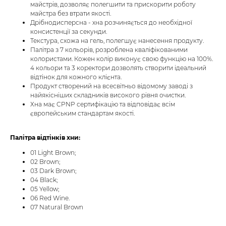
майстрів, дозволяє полегшити та прискорити роботу
майстра без втрати якості.
Дрібнодисперсна - хна розчиняється до необхідної
консистенції за секунди.
Текстура, схожа на гель, полегшує нанесення продукту.
Палітра з 7 кольорів, розроблена кваліфікованими
колористами. Кожен колір виконує свою функцію на 100%.
4 кольори та 3 коректори дозволять створити ідеальний
відтінок для кожного клієнта.
Продукт створений на всесвітньо відомому заводі з
найякісніших складників високого рівня очистки.
Хна має CPNP сертифікацію та відповідає всім
європейським стандартам якості.
Палітра відтінків хни:
01 Light Brown;
02 Brown;
03 Dark Brown;
04 Black;
05 Yellow;
06 Red Wine.
07 Natural Brown