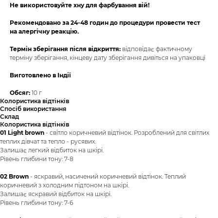
Не використовуйте хну для фарбування вій!
Рекомендовано за 24-48 годин до процедури провести тест
на алергічну реакцію.
Термін зберігання після відкриття:
відповідає фактичному
терміну зберігання, кінцеву дату зберігання дивіться на упаковці
Виготовлено в Індії
Обсяг:
10 г
Колористика відтінків
Спосіб використання
Склад
Колористика відтінків
01 Light brown
- світло коричневий відтінок. Розроблений для світлих
теплих дівчат та тепло - русявих.
Залишає легкий відбиток на шкірі.
Рівень глибини тону: 7-8
02 Brown
- яскравий, насичений коричневий відтінок. Теплий
коричневий з холодним підтоном на шкірі.
Залишає яскравий відбиток на шкірі.
Рівень глибини тону: 7-6