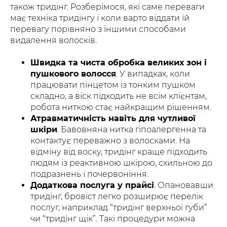
також тридінг. Розберімося, які саме переваги
має техніка тридінгу і коли варто віддати їй
перевагу порівняно з іншими способами
видалення волосків.
Швидка та чиста обробка великих зон і
пушкового волосся
. У випадках, коли
працювати пінцетом із тонким пушком
складно, а віск підходить не всім клієнтам,
робота ниткою стає найкращим рішенням.
Атравматичність навіть для чутливої
шкіри
. Бавовняна нитка гіпоалергенна та
контактує переважно з волосками. На
відміну від воску, тридінг краще підходить
людям із реактивною шкірою, схильною до
подразнень і почервоніння.
Додаткова послуга у прайсі
. Опановавши
тридінг, бровіст легко розширює перелік
послуг, наприклад “тридінг верхньої губи”
чи “тридінг щік”. Такі процедури можна