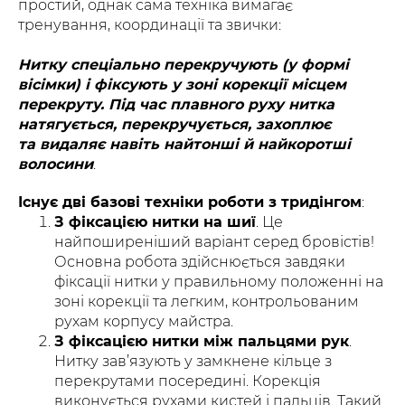
простий, однак сама техніка вимагає
тренування, координації та звички:
Нитку спеціально перекручують (у формі
вісімки) і фіксують у зоні корекції місцем
перекруту. Під час плавного руху нитка
натягується, перекручується, захоплює
та видаляє навіть найтонші й найкоротші
волосини
.
Існує дві базові техніки роботи з тридінгом
:
З фіксацією нитки на шиї
. Це
найпоширеніший варіант серед бровістів!
Основна робота здійснюється завдяки
фіксації нитки у правильному положенні на
зоні корекції та легким, контрольованим
рухам корпусу майстра.
З фіксацією нитки між пальцями рук
.
Нитку зав’язують у замкнене кільце з
перекрутами посередині. Корекція
виконується рухами кистей і пальців. Такий