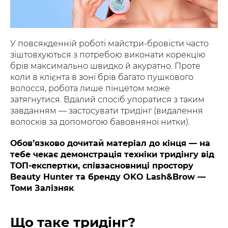
У повсякденній роботі майстри-бровісти часто
зіштовхуються з потребою виконати корекцію
брів максимально швидко й акуратно. Проте
коли в клієнта в зоні брів багато пушкового
волосся, робота лише пінцетом може
затягнутися. Вдалий спосіб упоратися з таким
завданням — застосувати тридінг (видалення
волосків за допомогою бавовняної нитки).
Обов’язково дочитай матеріал до кінця — на
тебе чекає демонстрація техніки тридінгу від
ТОП-експертки, співзасновниці простору
Beauty Hunter та бренду OKO Lash&Brow —
Томи Залізняк
.
Що таке тридінг?