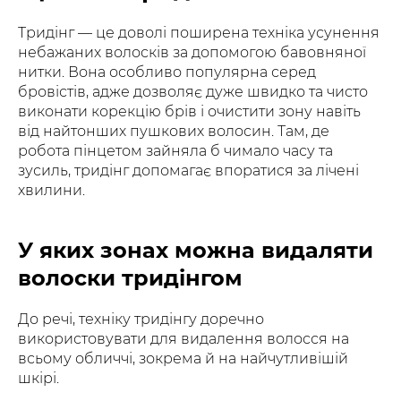
Тридінг — це доволі поширена техніка усунення
небажаних волосків за допомогою бавовняної
нитки. Вона особливо популярна серед
бровістів, адже дозволяє дуже швидко та чисто
виконати корекцію брів і очистити зону навіть
від найтонших пушкових волосин. Там, де
робота пінцетом зайняла б чимало часу та
зусиль, тридінг допомагає впоратися за лічені
хвилини.
У яких зонах можна видаляти
волоски тридінгом
До речі, техніку тридінгу доречно
використовувати для видалення волосся на
всьому обличчі, зокрема й на найчутливішій
шкірі.