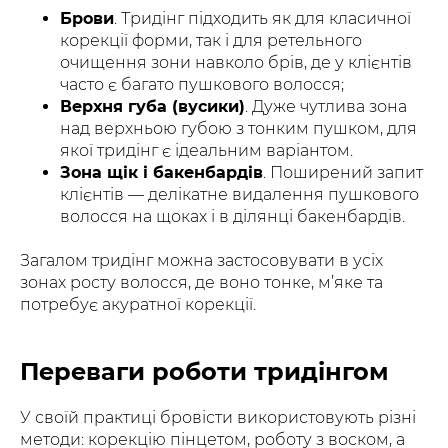
Брови
. Тридінг підходить як для класичної
корекції форми, так і для ретельного
очищення зони навколо брів, де у клієнтів
часто є багато пушкового волосся;
Верхня губа (вусики)
. Дуже чутлива зона
над верхньою губою з тонким пушком, для
якої тридінг є ідеальним варіантом.
Зона щік і бакенбардів
. Поширений запит
клієнтів — делікатне видалення пушкового
волосся на щоках і в ділянці бакенбардів.
Загалом тридінг можна застосовувати в усіх
зонах росту волосся, де воно тонке, м’яке та
потребує акуратної корекції.
Переваги роботи тридінгом
У своїй практиці бровісти використовують різні
методи: корекцію пінцетом, роботу з воском, а