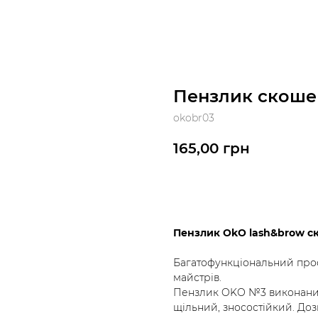
Пензлик скош
okobr03
165,00
грн
До кошика
Пензлик OkO lash&brow 
Багатофункціональний про
майстрів.
Пензлик OKO №3 виконаний 
щільний, зносостійкий. Доз