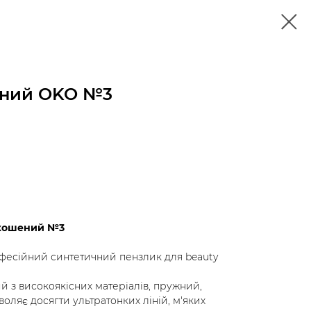
ений OKO №3
скошений №3
фесійний синтетичний пензлик для beauty
з високоякісних матеріалів, пружний,
воляє досягти ультратонких ліній, м'яких