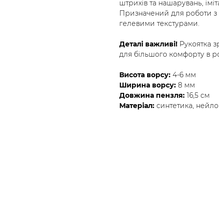
штрихів та нашарувань, іміта
Призначений для роботи з
гелевими текстурами.
Деталі важливі!
Рукоятка з
для більшого комфорту в ро
Висота ворсу:
4-6 мм
Ширина ворсу:
8 мм
Довжина пензля:
16,5 см
Матеріал:
синтетика, нейло