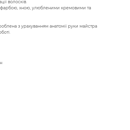
ції волосків.
 фарбою, хною, улюбленими кремовими та
роблена з урахуванням анатомії руки майстра
боті.
н