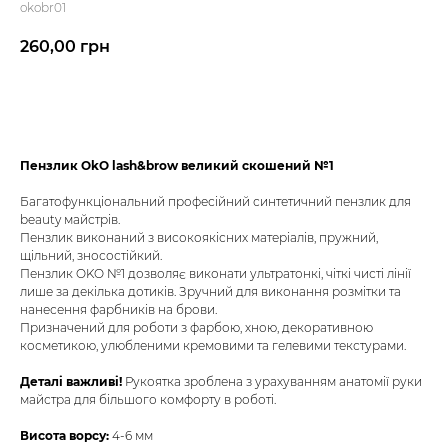
okobr01
260,00
грн
До кошика
Пензлик OkO lash&brow великий скошений №1
Багатофункціональний професійний синтетичний пензлик для
beauty майстрів.
Пензлик виконаний з високоякісних матеріалів, пружний,
щільний, зносостійкий.
Пензлик OKO №1 дозволяє виконати ультратонкі, чіткі чисті лінії
лише за декілька дотиків. Зручний для виконання розмітки та
нанесення фарбників на брови.
Призначений для роботи з фарбою, хною, декоративною
косметикою, улюбленими кремовими та гелевими текстурами.
Деталі важливі!
Рукоятка зроблена з урахуванням анатомії руки
майстра для більшого комфорту в роботі.
Висота ворсу:
4-6 мм