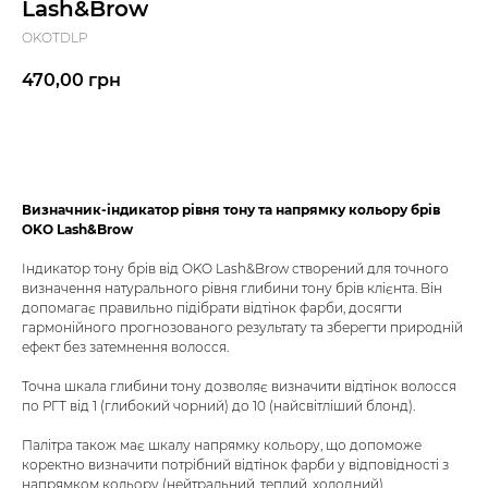
Lash&Brow
OKOTDLP
470,00
грн
До кошика
Визначник-індикатор рівня тону та напрямку кольору брів
OKO Lash&Brow
Індикатор тону брів від OKO Lash&Brow створений для точного
визначення натурального рівня глибини тону брів клієнта. Він
допомагає правильно підібрати відтінок фарби, досягти
гармонійного прогнозованого результату та зберегти природній
ефект без затемнення волосся.
Точна шкала глибини тону дозволяє визначити відтінок волосся
по РГТ від 1 (глибокий чорний) до 10 (найсвітліший блонд).
Палітра також має шкалу напрямку кольору, що допоможе
коректно визначити потрібний відтінок фарби у відповідності з
напрямком кольору (нейтральний, теплий, холодний).