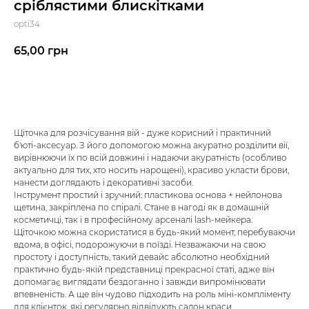
сріблястими блискітками
opti34
65,00
грн
До кошика
Щіточка для розчісування вій - дуже корисний і практичний
б'юті-аксесуар. З його допомогою можна акуратно розділити вії,
вирівнюючи їх по всій довжині і надаючи акуратність (особливо
актуально для тих, хто носить нарощені), красиво укласти брови,
нанести доглядають і декоративні засоби.
Інструмент простий і зручний: пластикова основа + нейлонова
щетина, закріплена по спіралі. Стане в нагоді як в домашній
косметичці, так і в професійному арсеналі lash-мейкера.
Щіточкою можна скористатися в будь-який момент, перебуваючи
вдома, в офісі, подорожуючи в поїзді. Незважаючи на свою
простоту і доступність, такий девайс абсолютно необхідний
практично будь-якій представниці прекрасної статі, адже він
допомагає виглядати бездоганно і завжди випромінювати
впевненість. А ще він чудово підходить на роль міні-компліменту
для клієнток, які регулярно відвідують салон краси.